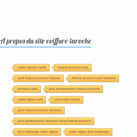
A propos du site coiffure-laroche
saint algues tarifs
franck provost prix
tarif franck provost femme
franck provost tarif homme
provost tarif
prix permanente franck provost
saint algue tarif
chocolate blush
prix franck provost homme
prix permanente cheveux long franck provost
prix balayage saint algue
saint algue prix balayage